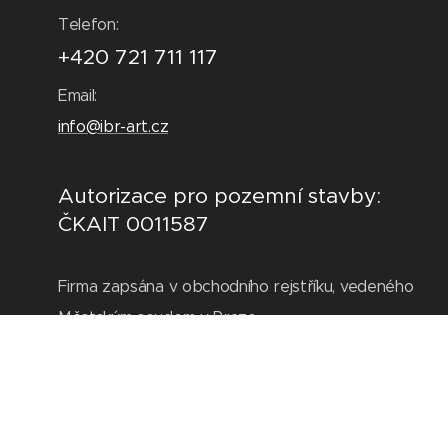
Telefon:
+420 721 711 117
Email:
info@ibr-art.cz
Autorizace pro pozemní stavby:
ČKAIT 0011587
Firma zapsána v obchodního rejstříku, vedeného
Městským soudem v Praze
oddíl C, vložka 344832