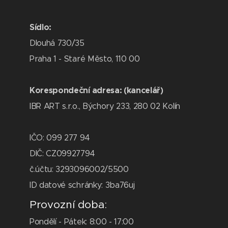
Sídlo:
Dlouhá 730/35
Praha 1 - Staré Město, 110 00
Korespondeční adresa: (kancelář)
IBR ART s.r.o., Býchory 233, 280 02 Kolín
IČO: 099 277 94
DIČ: CZ09927794
č.účtu: 3293096002/5500
ID datové schránky: 3ba76uj
Provozní doba:
Pondělí - Pátek: 8:00 - 17:00