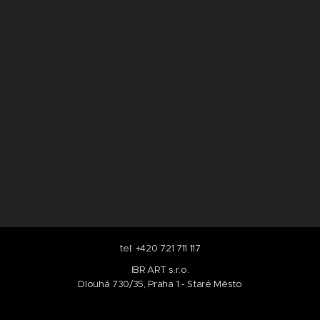
tel: +420 721 711 117
IBR ART s.r.o.
Dlouhá 730/35, Praha 1 - Staré Město